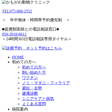
TEL
075-600-2552
＜ 年中無休・時間帯予約優先制 ＞
■提携獣医師との電話相談窓口■
050-2018-6612
＜24時間365日電話相談専用ダイヤル＞
HOME
初めての方へ
初めての方へ
飼い始めた方
ワクチン
ノミ・マダニ・フィラリア
避妊・去勢
健康診断
シニアケアと病気
よくある質問
病院案内