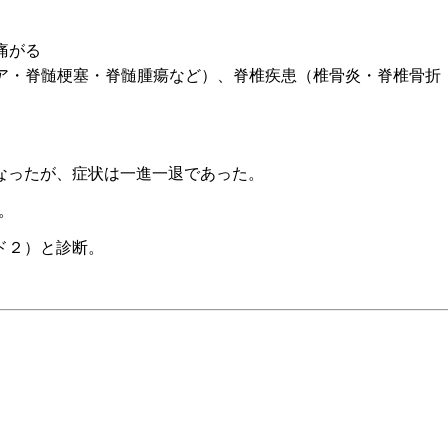
痛がる
ア・脊髄梗塞・脊髄腫瘍など）、脊椎疾患（椎骨炎・脊椎骨折
なったが、症状は一進一退であった。
。
ド２）と診断。