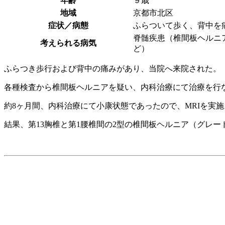
年齢
９歳
地域
京都市北区
症状／病態
ふらついて歩く、背中を
脊髄疾患（椎間板ヘルニ
考えられる病気
ど）
ふらつき歩行および背中の痛みがあり、当院へ来院された。
各種検査から椎間板ヘルニアを疑い、内科治療にて治療を行
約8ヶ月間、内科治療にて小康状態であったので、MRIを実施
結果、第13胸椎と第1腰椎間の2型の椎間板ヘルニア（グレー