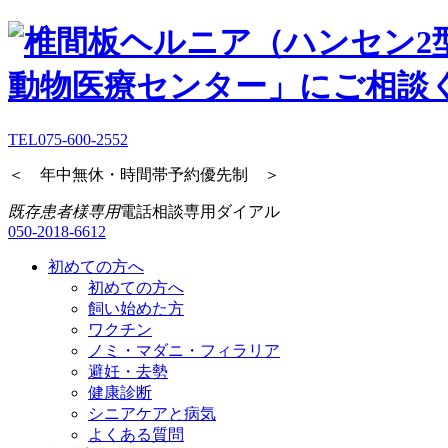
TEL
075-600-2552
＜ 年中無休・時間帯予約優先制 ＞
既存患者様専用
電話相談専用ダイアル
050-2018-6612
初めての方へ
初めての方へ
飼い始めた方
ワクチン
ノミ・マダニ・フィラリア
避妊・去勢
健康診断
シニアケアと病気
よくある質問