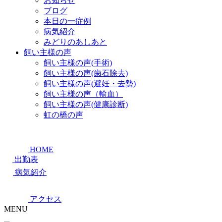
お知らせ
ブログ
本日の一症例
病気紹介
みどりのあしあと
飼い主様の声
飼い主様の声(手術)
飼い主様の声(歯石除去)
飼い主様の声(避妊・去勢)
飼い主様の声（輸血）
飼い主様の声(健康診断)
虹の橋の声
HOME
出勤表
病気紹介
アクセス
MENU