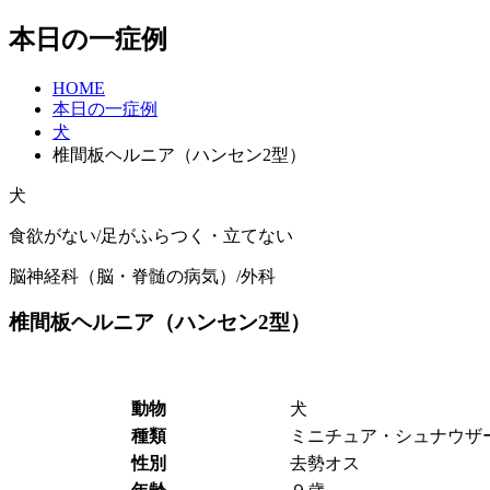
本日の一症例
HOME
本日の一症例
犬
椎間板ヘルニア（ハンセン2型）
犬
食欲がない/足がふらつく・立てない
脳神経科（脳・脊髄の病気）/外科
椎間板ヘルニア（ハンセン2型）
動物
犬
種類
ミニチュア・シュナウザ
性別
去勢オス