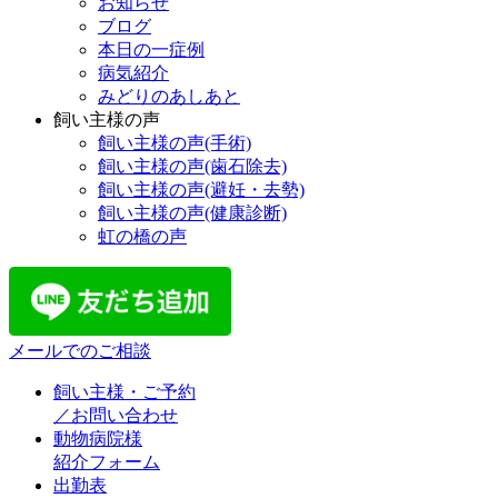
お知らせ
ブログ
本日の一症例
病気紹介
みどりのあしあと
飼い主様の声
飼い主様の声(手術)
飼い主様の声(歯石除去)
飼い主様の声(避妊・去勢)
飼い主様の声(健康診断)
虹の橋の声
メールでのご相談
飼い主様・ご予約
／お問い合わせ
動物病院様
紹介フォーム
出勤表