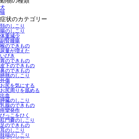
動物の種類
犬
猫
症状のカテゴリー
頚のしこり
腸のしこり
体重減少
副腎腫瘍
喉のできもの
尿量が増えた
いびき
胃のできもの
皮下のできもの
鼻のできもの
膀胱のしこり
外傷
お尻を気にする
お尻周りを舐める
出血
膵臓のしこり
乳腺のできもの
痙攣発作
びっこをひく
肛門嚢のしこり
足のできもの
耳のしこり
肢端のしこり