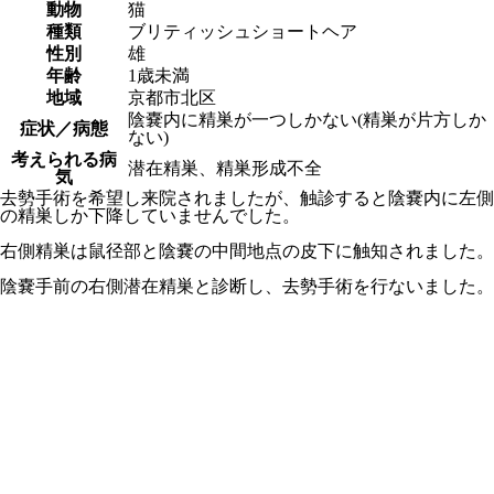
動物
猫
種類
ブリティッシュショートヘア
性別
雄
年齢
1歳未満
地域
京都市北区
陰嚢内に精巣が一つしかない(精巣が片方しか
症状／病態
ない)
考えられる病
潜在精巣、精巣形成不全
気
去勢手術を希望し来院されましたが、触診すると陰嚢内に左側
の精巣しか下降していませんでした。
右側精巣は鼠径部と陰嚢の中間地点の皮下に触知されました。
陰嚢手前の右側潜在精巣と診断し、去勢手術を行ないました。