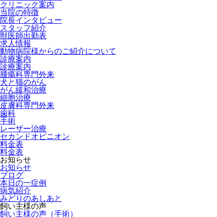
クリニック案内
当院の特徴
院長インタビュー
スタッフ紹介
獣医師出勤表
求人情報
動物病院様からのご紹介について
診療案内
診療案内
腫瘍科専門外来
犬と猫のがん
がん緩和治療
細胞治療
皮膚科専門外来
歯科
手術
レーザー治療
セカンドオピニオン
料金表
料金表
お知らせ
お知らせ
ブログ
本日の一症例
病気紹介
みどりのあしあと
飼い主様の声
飼い主様の声（手術）