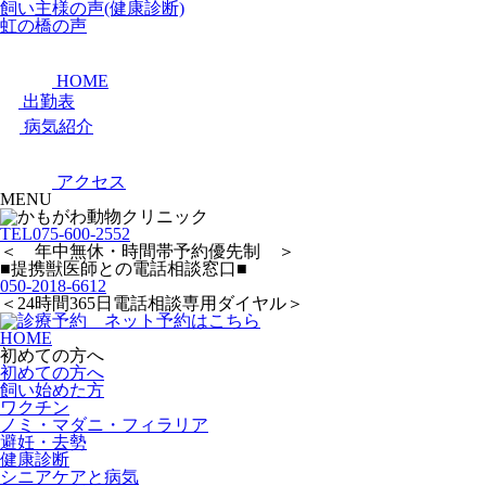
飼い主様の声(健康診断)
虹の橋の声
HOME
出勤表
病気紹介
アクセス
MENU
TEL
075-600-2552
＜ 年中無休・時間帯予約優先制 ＞
■提携獣医師との電話相談窓口■
050-2018-6612
＜24時間365日電話相談専用ダイヤル＞
HOME
初めての方へ
初めての方へ
飼い始めた方
ワクチン
ノミ・マダニ・フィラリア
避妊・去勢
健康診断
シニアケアと病気