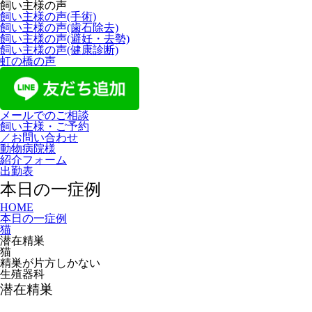
飼い主様の声
飼い主様の声(手術)
飼い主様の声(歯石除去)
飼い主様の声(避妊・去勢)
飼い主様の声(健康診断)
虹の橋の声
メールでのご相談
飼い主様・ご予約
／お問い合わせ
動物病院様
紹介フォーム
出勤表
本日の一症例
HOME
本日の一症例
猫
潜在精巣
猫
精巣が片方しかない
生殖器科
潜在精巣