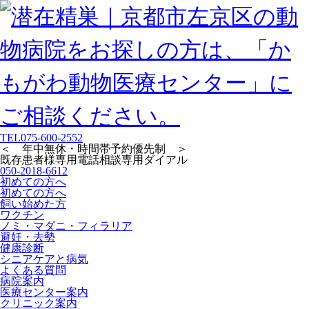
TEL
075-600-2552
＜ 年中無休・時間帯予約優先制 ＞
既存患者様専用
電話相談専用ダイアル
050-2018-6612
初めての方へ
初めての方へ
飼い始めた方
ワクチン
ノミ・マダニ・フィラリア
避妊・去勢
健康診断
シニアケアと病気
よくある質問
病院案内
医療センター案内
クリニック案内