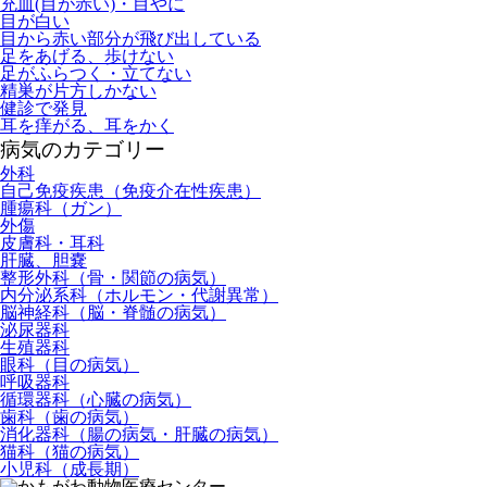
充血(目が赤い)・目やに
目が白い
目から赤い部分が飛び出している
足をあげる、歩けない
足がふらつく・立てない
精巣が片方しかない
健診で発見
耳を痒がる、耳をかく
病気のカテゴリー
外科
自己免疫疾患（免疫介在性疾患）
腫瘍科（ガン）
外傷
皮膚科・耳科
肝臓、胆嚢
整形外科（骨・関節の病気）
内分泌系科（ホルモン・代謝異常）
脳神経科（脳・脊髄の病気）
泌尿器科
生殖器科
眼科（目の病気）
呼吸器科
循環器科（心臓の病気）
歯科（歯の病気）
消化器科（腸の病気・肝臓の病気）
猫科（猫の病気）
小児科（成長期）