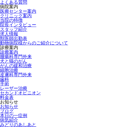
よくある質問
病院案内
医療センター案内
クリニック案内
当院の特徴
院長インタビュー
スタッフ紹介
求人情報
獣医師出勤表
動物病院様からのご紹介について
診療案内
診療案内
腫瘍科専門外来
犬と猫のがん
がんの緩和治療
細胞治療
皮膚科専門外来
歯科
手術
レーザー治療
セカンドオピニオン
料金表
お知らせ
お知らせ
ブログ
本日の一症例
病気紹介
みどりのあしあと