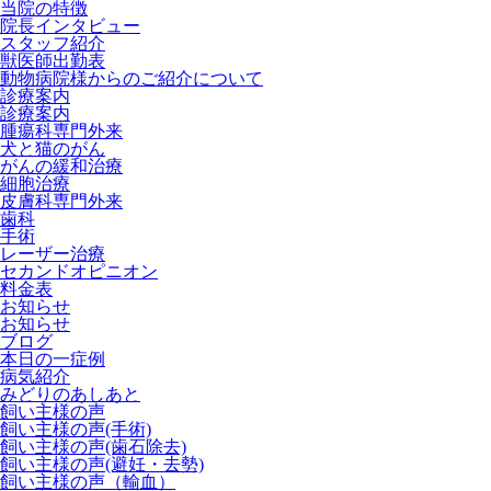
当院の特徴
院長インタビュー
スタッフ紹介
獣医師出勤表
動物病院様からのご紹介について
診療案内
診療案内
腫瘍科専門外来
犬と猫のがん
がんの緩和治療
細胞治療
皮膚科専門外来
歯科
手術
レーザー治療
セカンドオピニオン
料金表
お知らせ
お知らせ
ブログ
本日の一症例
病気紹介
みどりのあしあと
飼い主様の声
飼い主様の声(手術)
飼い主様の声(歯石除去)
飼い主様の声(避妊・去勢)
飼い主様の声（輸血）