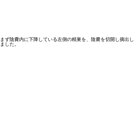
まず陰嚢内に下降している左側の精巣を、陰嚢を切開し摘出し
ました。