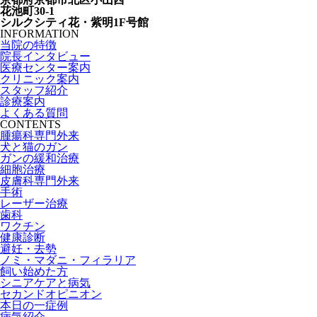
花池町30-1
シルクシティ花・紫明1F号館
INFORMATION
当院の特徴
院長インタビュー
医療センター案内
クリニック案内
スタッフ紹介
診療案内
よくある質問
CONTENTS
腫瘍科専門外来
犬と猫のガン
ガンの緩和治療
細胞治療
皮膚科専門外来
手術
レーザー治療
歯科
ワクチン
健康診断
避妊・去勢
ノミ・マダニ・フィラリア
飼い始めた方
シニアケアと病気
セカンドオピニオン
本日の一症例
病気紹介