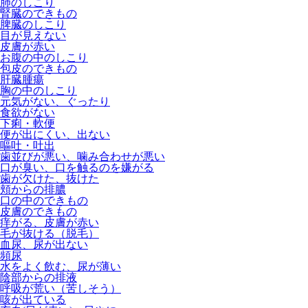
肺のしこり
腎臓のできもの
脾臓のしこり
目が見えない
皮膚が赤い
お腹の中のしこり
包皮のできもの
肝臓腫瘍
胸の中のしこり
元気がない、ぐったり
食欲がない
下痢・軟便
便が出にくい、出ない
嘔吐・吐出
歯並びが悪い、噛み合わせが悪い
口が臭い、口を触るのを嫌がる
歯が欠けた、抜けた
頬からの排膿
口の中のできもの
皮膚のできもの
痒がる、皮膚が赤い
毛が抜ける（脱毛）
血尿、尿が出ない
頻尿
水をよく飲む、尿が薄い
陰部からの排液
呼吸が荒い（苦しそう）
咳が出ている