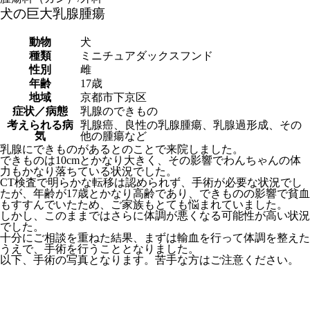
犬の巨大乳腺腫瘍
動物
犬
種類
ミニチュアダックスフンド
性別
雌
年齢
17歳
地域
京都市下京区
症状／病態
乳腺のできもの
考えられる病
乳腺癌、良性の乳腺腫瘍、乳腺過形成、その
気
他の腫瘍など
乳腺にできものがあるとのことで来院しました。
できものは10cmとかなり大きく、その影響でわんちゃんの体
力もかなり落ちている状況でした。
CT検査で明らかな転移は認められず、手術が必要な状況でし
たが、年齢が17歳とかなり高齢であり、できものの影響で貧血
もすすんでいたため、ご家族もとても悩まれていました。
しかし、このままではさらに体調が悪くなる可能性が高い状況
でした。
十分にご相談を重ねた結果、まずは輸血を行って体調を整えた
うえで、手術を行うこととなりました。
以下、手術の写真となります。苦手な方はご注意ください。