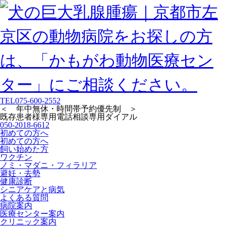
TEL
075-600-2552
＜ 年中無休・時間帯予約優先制 ＞
既存患者様専用
電話相談専用ダイアル
050-2018-6612
初めての方へ
初めての方へ
飼い始めた方
ワクチン
ノミ・マダニ・フィラリア
避妊・去勢
健康診断
シニアケアと病気
よくある質問
病院案内
医療センター案内
クリニック案内