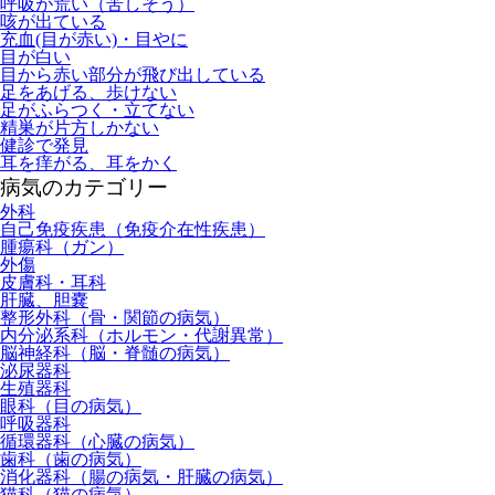
呼吸が荒い（苦しそう）
咳が出ている
充血(目が赤い)・目やに
目が白い
目から赤い部分が飛び出している
足をあげる、歩けない
足がふらつく・立てない
精巣が片方しかない
健診で発見
耳を痒がる、耳をかく
病気のカテゴリー
外科
自己免疫疾患（免疫介在性疾患）
腫瘍科（ガン）
外傷
皮膚科・耳科
肝臓、胆嚢
整形外科（骨・関節の病気）
内分泌系科（ホルモン・代謝異常）
脳神経科（脳・脊髄の病気）
泌尿器科
生殖器科
眼科（目の病気）
呼吸器科
循環器科（心臓の病気）
歯科（歯の病気）
消化器科（腸の病気・肝臓の病気）
猫科（猫の病気）