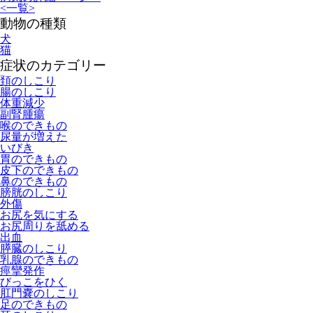
<
一覧
>
動物の種類
犬
猫
症状のカテゴリー
頚のしこり
腸のしこり
体重減少
副腎腫瘍
喉のできもの
尿量が増えた
いびき
胃のできもの
皮下のできもの
鼻のできもの
膀胱のしこり
外傷
お尻を気にする
お尻周りを舐める
出血
膵臓のしこり
乳腺のできもの
痙攣発作
びっこをひく
肛門嚢のしこり
足のできもの