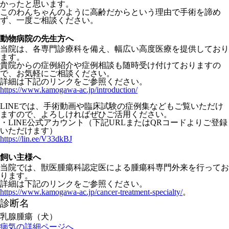
かったと思います。
このわんちゃんのように高齢だからという理由で手術を諦め
ず、一度ご相談ください。
動物病院の先生方へ
当院は、各専門診療科を備え、幅広い高度医療を提供しており
ます。
貴院からの症例紹介や症例相談も随時受け付けておりますの
で、お気軽にご相談ください。
詳細は下記のリンクをご参照ください。
https://www.kamogawa-ac.jp/introduction/
LINEでは、
手術動画や臨床試験の症例集などもご覧いただけ
ますので、
よろしければぜひご活用ください。
・LINE公式アカウント（
下記URLまたはQRコードよりご登録
いただけます）
https://lin.ee/V33dkBJ
飼い主様へ
当院では、獣医腫瘍科認定医による腫瘍科専門外来を行ってお
ります。
詳細は下記のリンクをご参照ください。
https://www.kamogawa-ac.jp/cancer-treatment-specialty/
。
診断名
乳腺腫瘍（犬）
病気の詳細ページへ