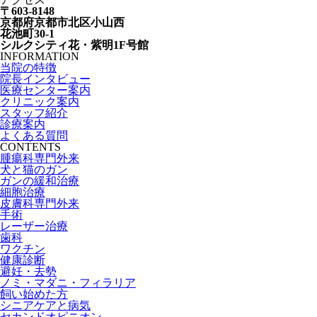
〒603-8148
京都府京都市北区小山西
花池町30-1
シルクシティ花・紫明1F号館
INFORMATION
当院の特徴
院長インタビュー
医療センター案内
クリニック案内
スタッフ紹介
診療案内
よくある質問
CONTENTS
腫瘍科専門外来
犬と猫のガン
ガンの緩和治療
細胞治療
皮膚科専門外来
手術
レーザー治療
歯科
ワクチン
健康診断
避妊・去勢
ノミ・マダニ・フィラリア
飼い始めた方
シニアケアと病気
セカンドオピニオン