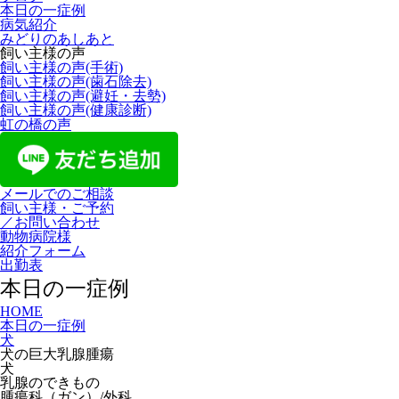
本日の一症例
病気紹介
みどりのあしあと
飼い主様の声
飼い主様の声(手術)
飼い主様の声(歯石除去)
飼い主様の声(避妊・去勢)
飼い主様の声(健康診断)
虹の橋の声
メールでのご相談
飼い主様・ご予約
／お問い合わせ
動物病院様
紹介フォーム
出勤表
本日の一症例
HOME
本日の一症例
犬
犬の巨大乳腺腫瘍
犬
乳腺のできもの
腫瘍科（ガン）/外科