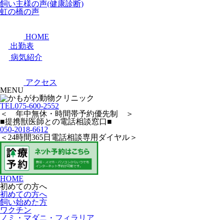
飼い主様の声(健康診断)
虹の橋の声
HOME
出勤表
病気紹介
アクセス
MENU
TEL
075-600-2552
＜ 年中無休・時間帯予約優先制 ＞
■提携獣医師との電話相談窓口■
050-2018-6612
＜24時間365日電話相談専用ダイヤル＞
HOME
初めての方へ
初めての方へ
飼い始めた方
ワクチン
ノミ・マダニ・フィラリア