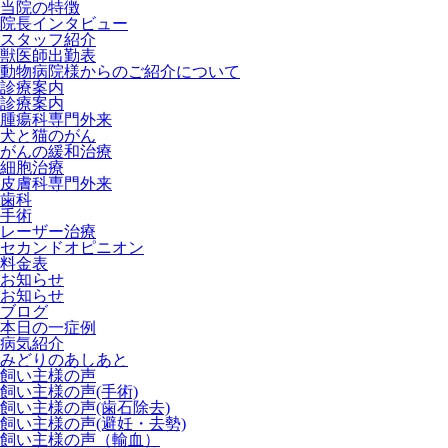
当院の特徴
院長インタビュー
スタッフ紹介
獣医師出勤表
動物病院様からのご紹介について
診療案内
診療案内
腫瘍科専門外来
犬と猫のがん
がんの緩和治療
細胞治療
皮膚科専門外来
歯科
手術
レーザー治療
セカンドオピニオン
料金表
お知らせ
お知らせ
ブログ
本日の一症例
病気紹介
みどりのあしあと
飼い主様の声
飼い主様の声(手術)
飼い主様の声(歯石除去)
飼い主様の声(避妊・去勢)
飼い主様の声（輸血）