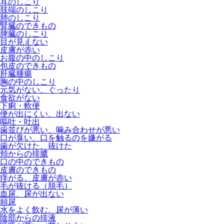
耳のしこり
肢端のしこり
肺のしこり
腎臓のできもの
脾臓のしこり
目が見えない
皮膚が赤い
お腹の中のしこり
包皮のできもの
肝臓腫瘍
胸の中のしこり
元気がない、ぐったり
食欲がない
下痢・軟便
便が出にくい、出ない
嘔吐・吐出
歯並びが悪い、噛み合わせが悪い
口が臭い、口を触るのを嫌がる
歯が欠けた、抜けた
頬からの排膿
口の中のできもの
皮膚のできもの
痒がる、皮膚が赤い
毛が抜ける（脱毛）
血尿、尿が出ない
頻尿
水をよく飲む、尿が薄い
陰部からの排液