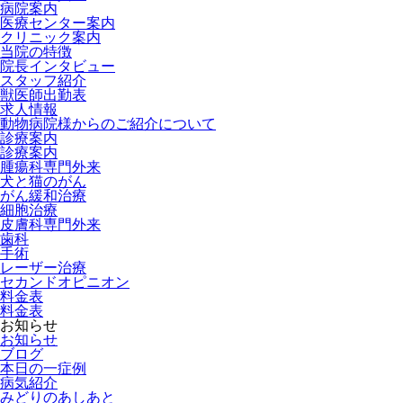
病院案内
医療センター案内
クリニック案内
当院の特徴
院長インタビュー
スタッフ紹介
獣医師出勤表
求人情報
動物病院様からのご紹介について
診療案内
診療案内
腫瘍科専門外来
犬と猫のがん
がん緩和治療
細胞治療
皮膚科専門外来
歯科
手術
レーザー治療
セカンドオピニオン
料金表
料金表
お知らせ
お知らせ
ブログ
本日の一症例
病気紹介
みどりのあしあと