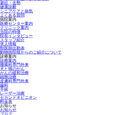
避妊・去勢
健康診断
シニアケアと病気
よくある質問
病院案内
医療センター案内
クリニック案内
当院の特徴
院長インタビュー
スタッフ紹介
求人情報
獣医師出勤表
動物病院様からのご紹介について
診療案内
診療案内
腫瘍科専門外来
犬と猫のがん
がんの緩和治療
細胞治療
皮膚科専門外来
歯科
手術
レーザー治療
セカンドオピニオン
料金表
お知らせ
お知らせ
ブログ