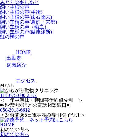
みどりのあしあと
飼い主様の声
飼い主様の声(手術)
飼い主様の声(歯石除去)
飼い主様の声(避妊・去勢)
飼い主様の声（輸血）
飼い主様の声(健康診断)
虹の橋の声
HOME
出勤表
病気紹介
アクセス
MENU
TEL
075-600-2552
＜ 年中無休・時間帯予約優先制 ＞
■提携獣医師との電話相談窓口■
050-2018-6612
＜24時間365日電話相談専用ダイヤル＞
HOME
初めての方へ
初めての方へ