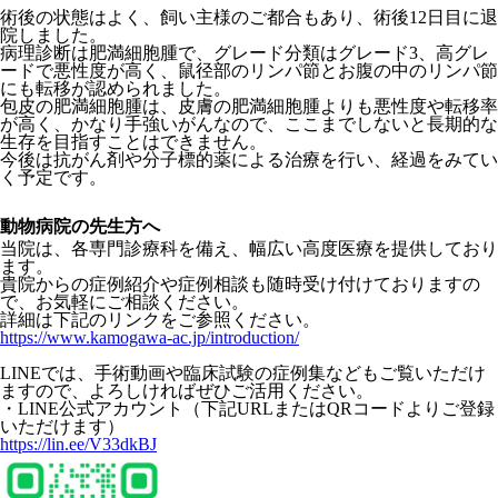
術後の状態はよく、飼い主様のご都合もあり、術後12日目に退
院しました。
病理診断は肥満細胞腫で、グレード分類はグレード3、高グレ
ードで悪性度が高く、鼠径部のリンパ節とお腹の中のリンパ節
にも転移が認められました。
包皮の肥満細胞腫は、皮膚の肥満細胞腫よりも悪性度や転移率
が高く、かなり手強いがんなので、ここまでしないと長期的な
生存を目指すことはできません。
今後は抗がん剤や分子標的薬による治療を行い、経過をみてい
く予定です。
動物病院の先生方へ
当院は、各専門診療科を備え、幅広い高度医療を提供しており
ます。
貴院からの症例紹介や症例相談も随時受け付けておりますの
で、お気軽にご相談ください。
詳細は下記のリンクをご参照ください。
https://www.kamogawa-ac.jp/introduction/
LINEでは、
手術動画や臨床試験の症例集などもご覧いただけ
ますので、
よろしければぜひご活用ください。
・LINE公式アカウント（
下記URLまたはQRコードよりご登録
いただけます）
https://lin.ee/V33dkBJ