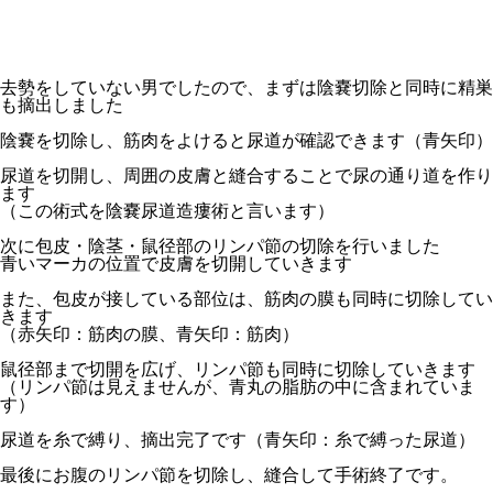
去勢をしていない男でしたので、まずは陰嚢切除と同時に精巣
も摘出しました
陰嚢を切除し、筋肉をよけると尿道が確認できます（青矢印）
尿道を切開し、周囲の皮膚と縫合することで尿の通り道を作り
ます
（この術式を陰嚢尿道造瘻術と言います）
次に包皮・陰茎・鼠径部のリンパ節の切除を行いました
青いマーカの位置で皮膚を切開していきます
また、包皮が接している部位は、筋肉の膜も同時に切除してい
きます
（赤矢印：筋肉の膜、青矢印：筋肉）
鼠径部まで切開を広げ、リンパ節も同時に切除していきます
（リンパ節は見えませんが、青丸の脂肪の中に含まれていま
す）
尿道を糸で縛り、摘出完了です（青矢印：糸で縛った尿道）
最後にお腹のリンパ節を切除し、縫合して手術終了です。