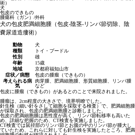
術）
犬
包皮のできもの
腫瘍科（ガン）/外科
犬の包皮肥満細胞腫（包皮-陰茎-リンパ節切除、陰
嚢尿道造瘻術）
動物
犬
種類
トイ・プードル
性別
雄
年齢
15歳
地域
京都府福知山市
症状／病態
包皮の腫瘤（できもの）
考えられる病
肉芽腫、肥満細胞腫、形質細胞腫、リンパ腫
気
など
包皮に腫瘤（できもの）があるとのことで来院されました。
腫瘤は、2cm程度の大きさで、境界明瞭でした。
針生検（細い針をさして細胞を採取する検査）で、肥満細胞腫
が採取され、包皮の肥満細胞腫と診断しました。
包皮の肥満細胞腫は悪性度が高く、リンパ節転移率も高いた
め、詳細な把握のため、CT検査を実施しました。
CT検査では鼠径部のリンパ節とお腹の中のリンパ節が腫大し
ていたため、これらに対しても針生検を実施したところ、肥満
細胞腫の転移が確認されました。