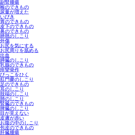
副腎腫瘍
喉のできもの
尿量が増えた
いびき
胃のできもの
皮下のできもの
鼻のできもの
膀胱のしこり
外傷
お尻を気にする
お尻周りを舐める
出血
膵臓のしこり
乳腺のできもの
痙攣発作
びっこをひく
肛門嚢のしこり
足のできもの
耳のしこり
肢端のしこり
肺のしこり
腎臓のできもの
脾臓のしこり
目が見えない
皮膚が赤い
お腹の中のしこり
包皮のできもの
肝臓腫瘍