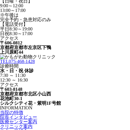
【日曜・祝日】
9:00～12:00
13:00～17:00
※午後は
完全予約・急患対応のみ
【電話受付】
平日8:30～19:00
日祝8:30～17:00
アクセス
〒606-0812
京都府京都市左京区下鴨
上川原町44
TEL
075-468-1428
診療時間
水・日・祝 休診
7:30 ～ 11:30
12:30 ～ 16:30
アクセス
〒603-8148
京都府京都市北区小山西
花池町30-1
シルクシティ花・紫明1F号館
INFORMATION
当院の特徴
院長インタビュー
医療センター案内
クリニック案内