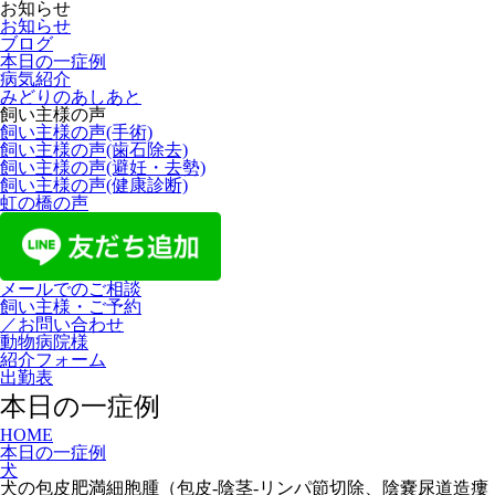
お知らせ
お知らせ
ブログ
本日の一症例
病気紹介
みどりのあしあと
飼い主様の声
飼い主様の声(手術)
飼い主様の声(歯石除去)
飼い主様の声(避妊・去勢)
飼い主様の声(健康診断)
虹の橋の声
メールでのご相談
飼い主様・ご予約
／お問い合わせ
動物病院様
紹介フォーム
出勤表
本日の一症例
HOME
本日の一症例
犬
犬の包皮肥満細胞腫（包皮-陰茎-リンパ節切除、陰嚢尿道造瘻