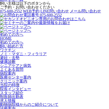
飼い主様は以下のボタンから
ご予約・お問い合わせください
075-600-2552
WEB予約
LINE問い合わせ
メール問い合わせ
初めての方へ
HOME
初めての方へ
飼い始めた方
ワクチン
ノミ・マダニ・フィラリア
避妊・去勢
健康診断
シニアケアと病気
よくある質問
病院案内
医療センター案内
クリニック案内
当院の特徴
院長インタビュー
スタッフ紹介
獣医師出勤表
求人情報
動物病院様からのご紹介について
診療案内