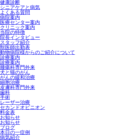
健康診断
シニアケアと病気
よくある質問
病院案内
医療センター案内
クリニック案内
当院の特徴
院長インタビュー
スタッフ紹介
獣医師出勤表
動物病院様からのご紹介について
診療案内
診療案内
腫瘍科専門外来
犬と猫のがん
がんの緩和治療
細胞治療
皮膚科専門外来
歯科
手術
レーザー治療
セカンドオピニオン
料金表
お知らせ
お知らせ
ブログ
本日の一症例
病気紹介