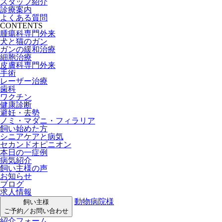
スタッフ紹介
診療案内
よくある質問
CONTENTS
腫瘍科専門外来
犬と猫のガン
ガンの緩和治療
細胞治療
皮膚科専門外来
手術
レーザー治療
歯科
ワクチン
健康診断
避妊・去勢
ノミ・マダニ・フィラリア
飼い始めた方
シニアケアと病気
セカンドオピニオン
本日の一症例
病気紹介
飼い主様の声
お知らせ
ブログ
求人情報
動物病院様
飼い主様
ご予約／お問い合わせ
紹介フォーム