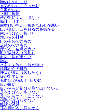
胸の中のしこり
元気がない、ぐったり
食欲がない
下痢・軟便
便が出にくい、出ない
嘔吐・吐出
歯並びが悪い、噛み合わせが悪い
口が臭い、口を触るのを嫌がる
歯が欠けた、抜けた
頬からの排膿
口の中のできもの
皮膚のできもの
痒がる、皮膚が赤い
毛が抜ける（脱毛）
血尿、尿が出ない
頻尿
水をよく飲む、尿が薄い
陰部からの排液
呼吸が荒い（苦しそう）
咳が出ている
充血(目が赤い)・目やに
目が白い
目から赤い部分が飛び出している
足をあげる、歩けない
足がふらつく・立てない
精巣が片方しかない
健診で発見
耳を痒がる、耳をかく