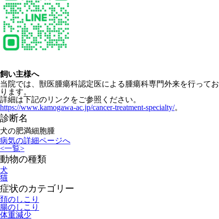
飼い主様へ
当院では、獣医腫瘍科認定医による腫瘍科専門外来を行ってお
ります。
詳細は下記のリンクをご参照ください。
https://www.kamogawa-ac.jp/cancer-treatment-specialty/
。
診断名
犬の肥満細胞腫
病気の詳細ページへ
<
一覧
>
動物の種類
犬
猫
症状のカテゴリー
頚のしこり
腸のしこり
体重減少