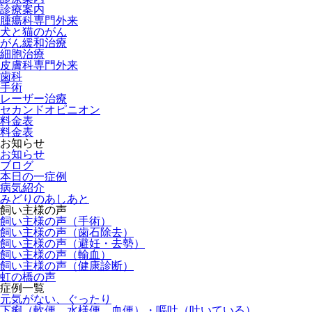
診療案内
腫瘍科専門外来
犬と猫のがん
がん緩和治療
細胞治療
皮膚科専門外来
歯科
手術
レーザー治療
セカンドオピニオン
料金表
料金表
お知らせ
お知らせ
ブログ
本日の一症例
病気紹介
みどりのあしあと
飼い主様の声
飼い主様の声（手術）
飼い主様の声（歯石除去）
飼い主様の声（避妊・去勢）
飼い主様の声（輸血）
飼い主様の声（健康診断）
虹の橋の声
症例一覧
元気がない、ぐったり
下痢（軟便、水様便、血便）・嘔吐（吐いている）