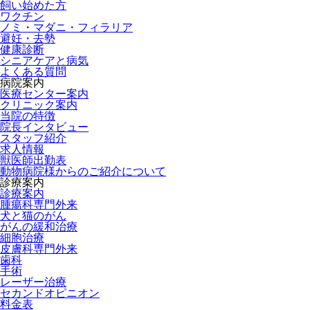
飼い始めた方
ワクチン
ノミ・マダニ・フィラリア
避妊・去勢
健康診断
シニアケアと病気
よくある質問
病院案内
医療センター案内
クリニック案内
当院の特徴
院長インタビュー
スタッフ紹介
求人情報
獣医師出勤表
動物病院様からのご紹介について
診療案内
診療案内
腫瘍科専門外来
犬と猫のがん
がんの緩和治療
細胞治療
皮膚科専門外来
歯科
手術
レーザー治療
セカンドオピニオン
料金表