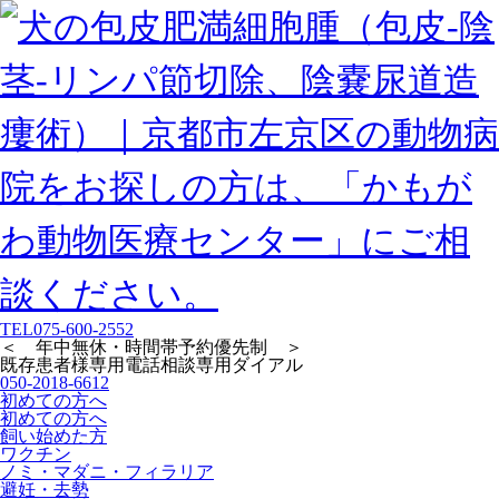
TEL
075-600-2552
＜ 年中無休・時間帯予約優先制 ＞
既存患者様専用
電話相談専用ダイアル
050-2018-6612
初めての方へ
初めての方へ
飼い始めた方
ワクチン
ノミ・マダニ・フィラリア
避妊・去勢