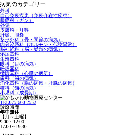
病気のカテゴリー
外科
自己免疫疾患（免疫介在性疾患）
腫瘍科（ガン）
外傷
皮膚科・耳科
肝臓、胆嚢
整形外科（骨・関節の病気）
内分泌系科（ホルモン・代謝異常）
脳神経科（脳・脊髄の病気）
泌尿器科
生殖器科
眼科（目の病気）
呼吸器科
循環器科（心臓の病気）
歯科（歯の病気）
消化器科（腸の病気・肝臓の病気）
猫科（猫の病気）
小児科（成長期）
TEL
075-600-2552
診療時間
年中無休
【月～土曜】
9:00～12:00
17:00～19:30