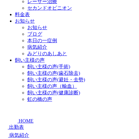
レーザー治療
セカンドオピニオン
料金表
お知らせ
お知らせ
ブログ
本日の一症例
病気紹介
みどりのあしあと
飼い主様の声
飼い主様の声(手術)
飼い主様の声(歯石除去)
飼い主様の声(避妊・去勢)
飼い主様の声（輸血）
飼い主様の声(健康診断)
虹の橋の声
HOME
出勤表
病気紹介