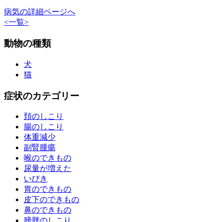
病気の詳細ページへ
<
一覧
>
動物の種類
犬
猫
症状のカテゴリー
頚のしこり
腸のしこり
体重減少
副腎腫瘍
喉のできもの
尿量が増えた
いびき
胃のできもの
皮下のできもの
鼻のできもの
膀胱のしこり