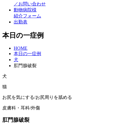
／お問い合わせ
動物病院様
紹介フォーム
出勤表
本日の一症例
HOME
本日の一症例
犬
肛門腺破裂
犬
猫
お尻を気にする/お尻周りを舐める
皮膚科・耳科/外傷
肛門腺破裂