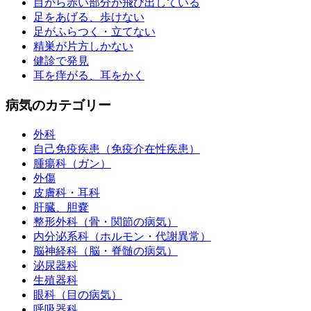
目から赤い部分が飛び出している
足をあげる、歩けない
足がふらつく・立てない
精巣が片方しかない
健診で発見
耳を痒がる、耳をかく
病気のカテゴリー
外科
自己免疫疾患（免疫介在性疾患）
腫瘍科（ガン）
外傷
皮膚科・耳科
肝臓、胆嚢
整形外科（骨・関節の病気）
内分泌系科（ホルモン・代謝異常）
脳神経科（脳・脊髄の病気）
泌尿器科
生殖器科
眼科（目の病気）
呼吸器科