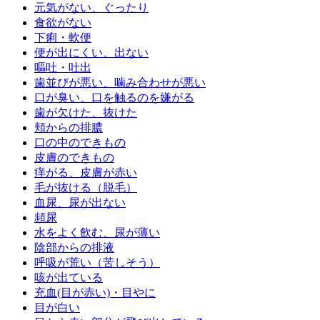
元気がない、ぐったり
食欲がない
下痢・軟便
便が出にくい、出ない
嘔吐・吐出
歯並びが悪い、噛み合わせが悪い
口が臭い、口を触るのを嫌がる
歯が欠けた、抜けた
頬からの排膿
口の中のできもの
皮膚のできもの
痒がる、皮膚が赤い
毛が抜ける（脱毛）
血尿、尿が出ない
頻尿
水をよく飲む、尿が薄い
陰部からの排液
呼吸が荒い（苦しそう）
咳が出ている
充血(目が赤い)・目やに
目が白い