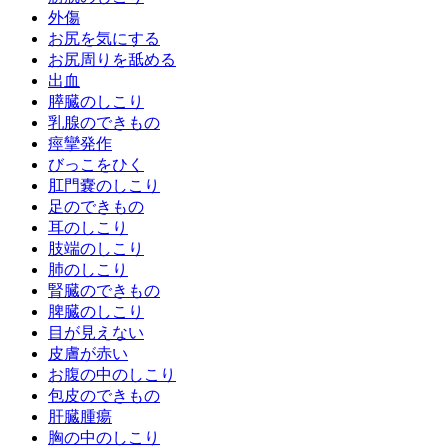
外傷
お尻を気にする
お尻周りを舐める
出血
膵臓のしこり
乳腺のできもの
痙攣発作
びっこをひく
肛門嚢のしこり
足のできもの
耳のしこり
肢端のしこり
肺のしこり
腎臓のできもの
脾臓のしこり
目が見えない
皮膚が赤い
お腹の中のしこり
包皮のできもの
肝臓腫瘍
胸の中のしこり