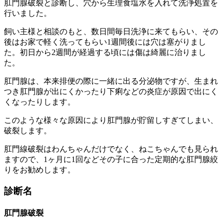
肛門腺破裂と診断し、穴から生理食塩水を入れて洗浄処置を
行いました。
飼い主様と相談のもと、数日間毎日洗浄に来てもらい、その
後はお家で軽く洗ってもらい1週間後には穴は塞がりまし
た。初日から2週間が経過する頃には傷は綺麗に治りまし
た。
肛門腺は、本来排便の際に一緒に出る分泌物ですが、生まれ
つき肛門腺が出にくかったり下痢などの炎症が原因で出にく
くなったりします。
このような様々な原因により肛門腺が貯留しすぎてしまい、
破裂します。
肛門線破裂はわんちゃんだけでなく、ねこちゃんでも見られ
ますので、1ヶ月に1回などその子に合った定期的な肛門腺絞
りをお勧めします。
診断名
肛門腺破裂