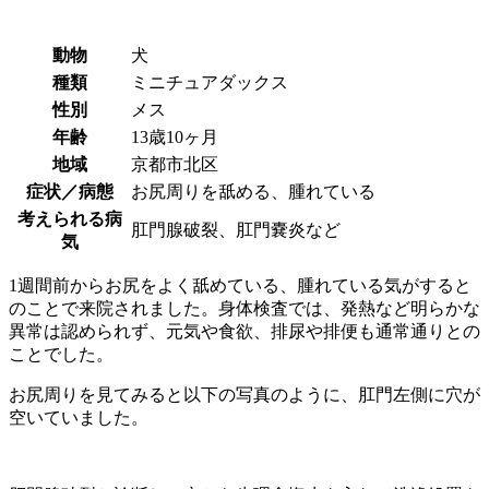
動物
犬
種類
ミニチュアダックス
性別
メス
年齢
13歳10ヶ月
地域
京都市北区
症状／病態
お尻周りを舐める、腫れている
考えられる病
肛門腺破裂、肛門嚢炎など
気
1週間前からお尻をよく舐めている、腫れている気がすると
のことで来院されました。身体検査では、発熱など明らかな
異常は認められず、元気や食欲、排尿や排便も通常通りとの
ことでした。
お尻周りを見てみると以下の写真のように、肛門左側に穴が
空いていました。