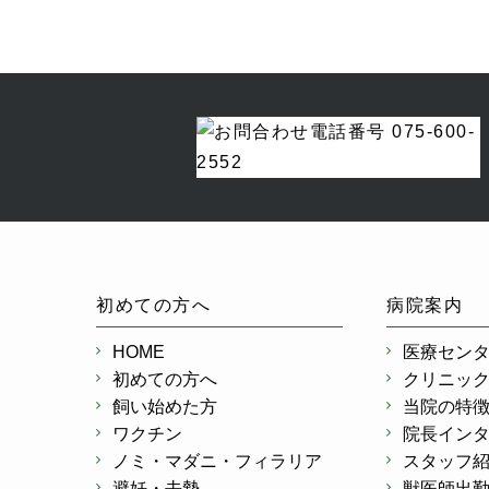
初めての方へ
病院案内
HOME
医療セン
初めての方へ
クリニッ
飼い始めた方
当院の特
ワクチン
院長イン
ノミ・マダニ・フィラリア
スタッフ
避妊・去勢
獣医師出