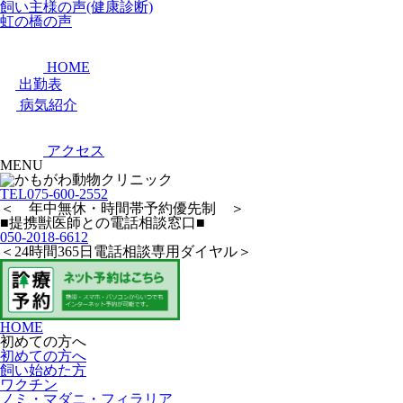
飼い主様の声(健康診断)
虹の橋の声
HOME
出勤表
病気紹介
アクセス
MENU
TEL
075-600-2552
＜ 年中無休・時間帯予約優先制 ＞
■提携獣医師との電話相談窓口■
050-2018-6612
＜24時間365日電話相談専用ダイヤル＞
HOME
初めての方へ
初めての方へ
飼い始めた方
ワクチン
ノミ・マダニ・フィラリア